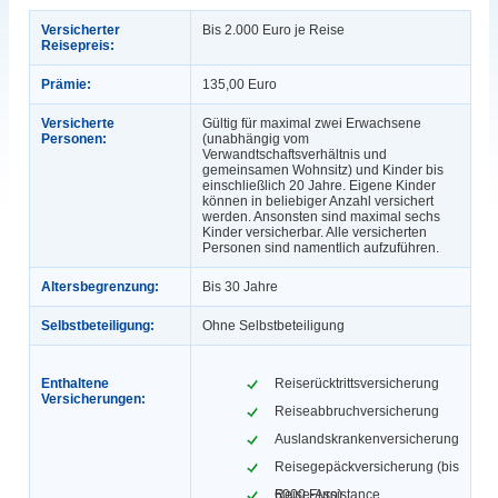
Versicherter
Bis 2.000 Euro je Reise
Reisepreis:
Prämie:
135,00 Euro
Versicherte
Gültig für maximal zwei Erwachsene
Personen:
(unabhängig vom
Verwandtschaftsverhältnis und
gemeinsamen Wohnsitz) und Kinder bis
einschließlich 20 Jahre. Eigene Kinder
können in beliebiger Anzahl versichert
werden. Ansonsten sind maximal sechs
Kinder versicherbar. Alle versicherten
Personen sind namentlich aufzuführen.
Altersbegrenzung:
Bis 30 Jahre
Selbstbeteiligung:
Ohne Selbstbeteiligung
Enthaltene
Reiserücktrittsversicherung
Versicherungen:
Reiseabbruchversicherung
Auslandskrankenversicherung
Reisegepäckversicherung (bis
6000 Euro)
Reise-Assistance