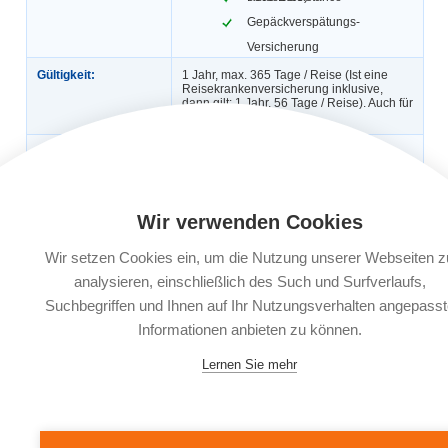
Gepäckverspätungs-
Versicherung
Gültigkeit:
1 Jahr, max. 365 Tage / Reise (Ist eine
Reisekrankenversicherung inklusive,
dann gilt: 1 Jahr, 56 Tage / Reise). Auch für
Geschäftsreisen.
Automatische
Ja
Verlängerung:
Buchungsfrist:
Nach Reisebuchung bis 30 Tage vor
Reiseantritt, ab dem 29. Tag vor
Wir verwenden Cookies
Reiseantritt 3 Werktage nach
Reisebuchung möglich.
Wir setzen Cookies ein, um die Nutzung unserer Webseiten z
Leistungsträger:
AWP P&C S.A., Bahnhofstraße 16, 85609
analysieren, einschließlich des Such und Surfverlaufs,
Aschheim bei München
Suchbegriffen und Ihnen auf Ihr Nutzungsverhalten angepasst
Informationen anbieten zu können.
Dokumente:
Versicherungsbedingungen
Informationsblatt zu
Versicherungsprodukten (IPID)
Lernen Sie mehr