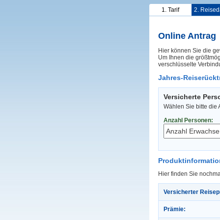
1. Tarif
2. Reised
Online Antrag
Hier können Sie die ge
Um Ihnen die größtmögl
verschlüsselte Verbind
Jahres-Reiserücktr
Versicherte Per
Wählen Sie bitte die
Anzahl Personen:
Produktinformati
Hier finden Sie nochma
Versicherter Reisep
Prämie: