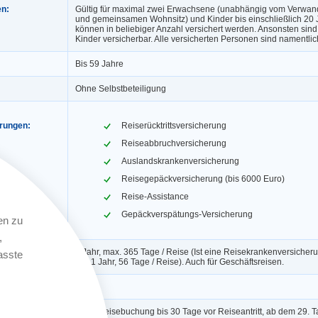
en:
Gültig für maximal zwei Erwachsene (unabhängig vom Verwand
und gemeinsamen Wohnsitz) und Kinder bis einschließlich 20 
können in beliebiger Anzahl versichert werden. Ansonsten sin
Kinder versicherbar. Alle versicherten Personen sind namentlic
Bis 59 Jahre
Ohne Selbstbeteiligung
erungen:
Reiserücktrittsversicherung
Reiseabbruchversicherung
Auslandskrankenversicherung
Reisegepäckversicherung (bis 6000 Euro)
Reise-Assistance
Gepäckverspätungs-Versicherung
en zu
,
1 Jahr, max. 365 Tage / Reise (Ist eine Reisekrankenversicheru
asste
gilt: 1 Jahr, 56 Tage / Reise). Auch für Geschäftsreisen.
ngerung:
Ja
Nach Reisebuchung bis 30 Tage vor Reiseantritt, ab dem 29. Ta