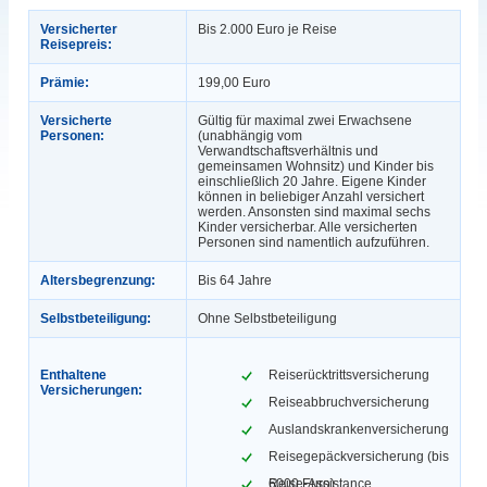
Versicherter
Bis 2.000 Euro je Reise
Reisepreis:
Prämie:
199,00 Euro
Versicherte
Gültig für maximal zwei Erwachsene
Personen:
(unabhängig vom
Verwandtschaftsverhältnis und
gemeinsamen Wohnsitz) und Kinder bis
einschließlich 20 Jahre. Eigene Kinder
können in beliebiger Anzahl versichert
werden. Ansonsten sind maximal sechs
Kinder versicherbar. Alle versicherten
Personen sind namentlich aufzuführen.
Altersbegrenzung:
Bis 64 Jahre
Selbstbeteiligung:
Ohne Selbstbeteiligung
Enthaltene
Reiserücktrittsversicherung
Versicherungen:
Reiseabbruchversicherung
Auslandskrankenversicherung
Reisegepäckversicherung (bis
6000 Euro)
Reise-Assistance