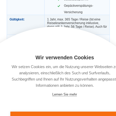
Gepäckverspätungs-
Versicherung
Gültigkeit:
1 Jahr, max. 365 Tage / Reise (Ist eine
Reisekrankenversicherung inklusive,
dann gilt: 1 Jahr, 56 Tage / Reise). Auch für
Geschäftsreisen.
Automatische
Ja
Verlängerung:
Buchungsfrist:
Nach Reisebuchung bis 30 Tage vor
Reiseantritt, ab dem 29. Tag vor
Wir verwenden Cookies
Reiseantritt 3 Werktage nach
Reisebuchung möglich.
Wir setzen Cookies ein, um die Nutzung unserer Webseiten z
Leistungsträger:
AWP P&C S.A., Bahnhofstraße 16, 85609
analysieren, einschließlich des Such und Surfverlaufs,
Aschheim bei München
Suchbegriffen und Ihnen auf Ihr Nutzungsverhalten angepasst
Informationen anbieten zu können.
Dokumente:
Versicherungsbedingungen
Informationsblatt zu
Versicherungsprodukten (IPID)
Lernen Sie mehr