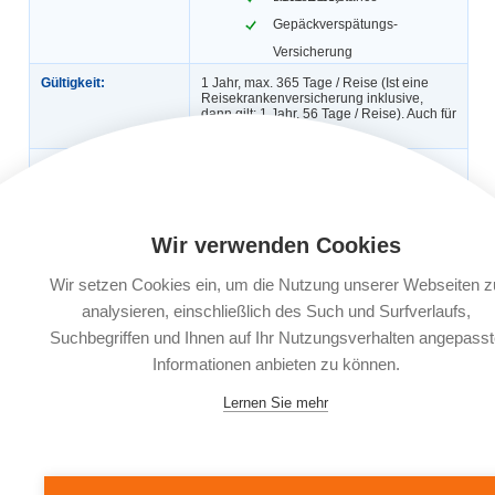
Gepäckverspätungs-
Versicherung
Gültigkeit:
1 Jahr, max. 365 Tage / Reise (Ist eine
Reisekrankenversicherung inklusive,
dann gilt: 1 Jahr, 56 Tage / Reise). Auch für
Geschäftsreisen.
Automatische
Ja
Verlängerung:
Buchungsfrist:
Nach Reisebuchung bis 30 Tage vor
Reiseantritt, ab dem 29. Tag vor
Wir verwenden Cookies
Reiseantritt 3 Werktage nach
Reisebuchung möglich.
Wir setzen Cookies ein, um die Nutzung unserer Webseiten z
Leistungsträger:
AWP P&C S.A., Bahnhofstraße 16, 85609
analysieren, einschließlich des Such und Surfverlaufs,
Aschheim bei München
Suchbegriffen und Ihnen auf Ihr Nutzungsverhalten angepasst
Informationen anbieten zu können.
Dokumente:
Versicherungsbedingungen
Informationsblatt zu
Versicherungsprodukten (IPID)
Lernen Sie mehr