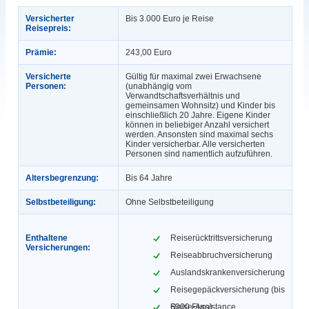
Versicherter
Bis 3.000 Euro je Reise
Reisepreis:
Prämie:
243,00 Euro
Versicherte
Gültig für maximal zwei Erwachsene
Personen:
(unabhängig vom
Verwandtschaftsverhältnis und
gemeinsamen Wohnsitz) und Kinder bis
einschließlich 20 Jahre. Eigene Kinder
können in beliebiger Anzahl versichert
werden. Ansonsten sind maximal sechs
Kinder versicherbar. Alle versicherten
Personen sind namentlich aufzuführen.
Altersbegrenzung:
Bis 64 Jahre
Selbstbeteiligung:
Ohne Selbstbeteiligung
Enthaltene
Reiserücktrittsversicherung
Versicherungen:
Reiseabbruchversicherung
Auslandskrankenversicherung
Reisegepäckversicherung (bis
6000 Euro)
Reise-Assistance