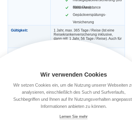
6000 Euro)
Reise-Assistance
Gepäckverspätungs-
Versicherung
Gültigkeit:
1 Jahr, max. 365 Tage / Reise (Ist eine
Reisekrankenversicherung inklusive,
dann gilt: 1 Jahr, 56 Tage / Reise). Auch für
Geschäftsreisen.
Automatische
Ja
Verlängerung:
Buchungsfrist:
Nach Reisebuchung bis 30 Tage vor
Reiseantritt, ab dem 29. Tag vor
Wir verwenden Cookies
Reiseantritt 3 Werktage nach
Reisebuchung möglich.
Wir setzen Cookies ein, um die Nutzung unserer Webseiten z
Leistungsträger:
AWP P&C S.A., Bahnhofstraße 16, 85609
analysieren, einschließlich des Such und Surfverlaufs,
Aschheim bei München
Suchbegriffen und Ihnen auf Ihr Nutzungsverhalten angepasst
Dokumente:
Versicherungsbedingungen
Informationen anbieten zu können.
Informationsblatt zu
Versicherungsprodukten (IPID)
Lernen Sie mehr