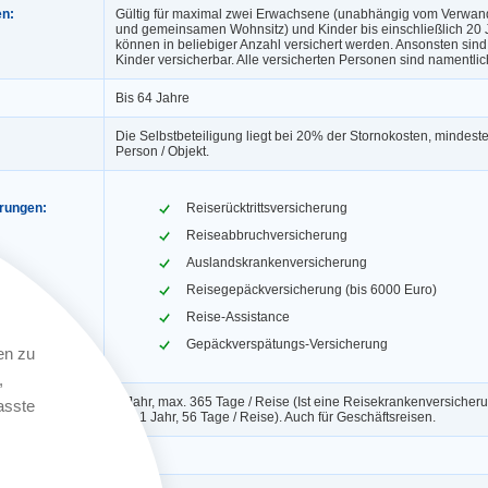
en:
Gültig für maximal zwei Erwachsene (unabhängig vom Verwand
und gemeinsamen Wohnsitz) und Kinder bis einschließlich 20 
können in beliebiger Anzahl versichert werden. Ansonsten sin
Kinder versicherbar. Alle versicherten Personen sind namentlic
Bis 64 Jahre
Die Selbstbeteiligung liegt bei 20% der Stornokosten, mindest
Person / Objekt.
erungen:
Reiserücktrittsversicherung
Reiseabbruchversicherung
Auslandskrankenversicherung
Reisegepäckversicherung (bis 6000 Euro)
Reise-Assistance
Gepäckverspätungs-Versicherung
en zu
,
1 Jahr, max. 365 Tage / Reise (Ist eine Reisekrankenversicheru
asste
gilt: 1 Jahr, 56 Tage / Reise). Auch für Geschäftsreisen.
ngerung:
Ja