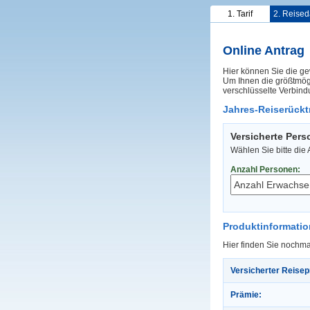
1. Tarif
2. Reised
Online Antrag
Hier können Sie die ge
Um Ihnen die größtmögl
verschlüsselte Verbind
Jahres-Reiserücktr
Versicherte Per
Wählen Sie bitte die
Anzahl Personen:
Produktinformati
Hier finden Sie nochma
Versicherter Reisep
Prämie: