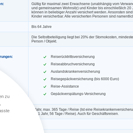
en:
Gültig für maximal zwei Erwachsene (unabhängig vom Verwand
und gemeinsamen Wohnsitz) und Kinder bis einschließlich 20 
können in beliebiger Anzahl versichert werden. Ansonsten sin
Kinder versicherbar. Alle versicherten Personen sind namentlic
Bis 64 Jahre
Die Selbstbeteiligung liegt bei 20% der Stornokosten, mindest
Person / Objekt.
erungen:
Reiserücktrittsversicherung
Reiseabbruchversicherung
Auslandskrankenversicherung
Reisegepäckversicherung (bis 6000 Euro)
Reise-Assistance
Gepäckverspätungs-Versicherung
en zu
,
1 Jahr, max. 365 Tage / Reise (Ist eine Reisekrankenversicheru
asste
gilt: 1 Jahr, 56 Tage / Reise). Auch für Geschäftsreisen.
ngerung:
Ja