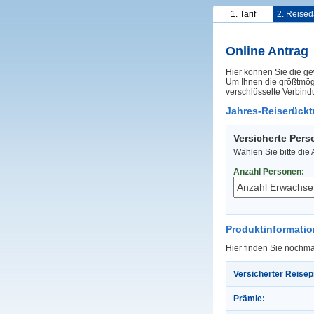
1. Tarif
2. Reised
Online Antrag
Hier können Sie die ge
Um Ihnen die größtmögl
verschlüsselte Verbind
Jahres-Reiserücktr
Versicherte Per
Wählen Sie bitte die
Anzahl Personen:
Produktinformati
Hier finden Sie nochma
Versicherter Reisep
Prämie: