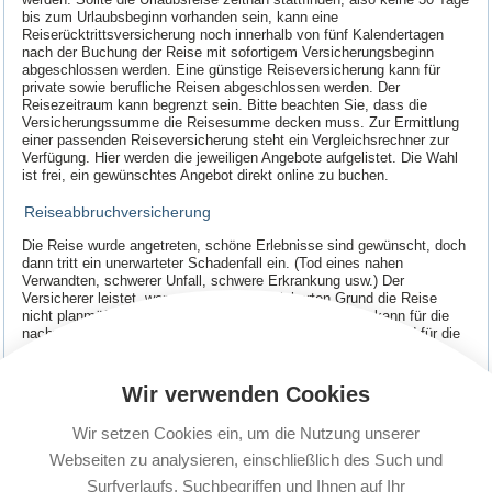
bis zum Urlaubsbeginn vorhanden sein, kann eine
Reiserücktrittsversicherung noch innerhalb von fünf Kalendertagen
nach der Buchung der Reise mit sofortigem Versicherungsbeginn
abgeschlossen werden. Eine günstige Reiseversicherung kann für
private sowie berufliche Reisen abgeschlossen werden. Der
Reisezeitraum kann begrenzt sein. Bitte beachten Sie, dass die
Versicherungssumme die Reisesumme decken muss. Zur Ermittlung
einer passenden Reiseversicherung steht ein Vergleichsrechner zur
Verfügung. Hier werden die jeweiligen Angebote aufgelistet. Die Wahl
ist frei, ein gewünschtes Angebot direkt online zu buchen.
Reiseabbruchversicherung
Die Reise wurde angetreten, schöne Erlebnisse sind gewünscht, doch
dann tritt ein unerwarteter Schadenfall ein. (Tod eines nahen
Verwandten, schwerer Unfall, schwere Erkrankung usw.) Der
Versicherer leistet, wenn aus einem versicherten Grund die Reise
nicht planmäßig beendet werden kann. Eine Erstattung kann für die
nachweislich entstandenen zusätzlichen Rückreisekosten und für die
unmittelbar verursachten Mehrkosten erfolgen. Gemäß den
Versicherungsbedingungen kann auch eine Erstattung für die nicht in
Anspruch genommenen Reiseleistungen erfolgen. Deshalb sollten Sie
Wir verwenden Cookies
auf die Reiseabbruchversicherung nicht verzichten. Auch könnte ein
längerer Aufenthalt z.B. wegen einer Erkrankung unter den
Wir setzen Cookies ein, um die Nutzung unserer
Versicherungsschutz fallen.
Webseiten zu analysieren, einschließlich des Such und
Unter Beachtung der o.a. Informationen haben Sie wichtige Schritte in
Surfverlaufs, Suchbegriffen und Ihnen auf Ihr
die Wege geleitet, um einen sorgenfreien Urlaub zu verlegen. Wir