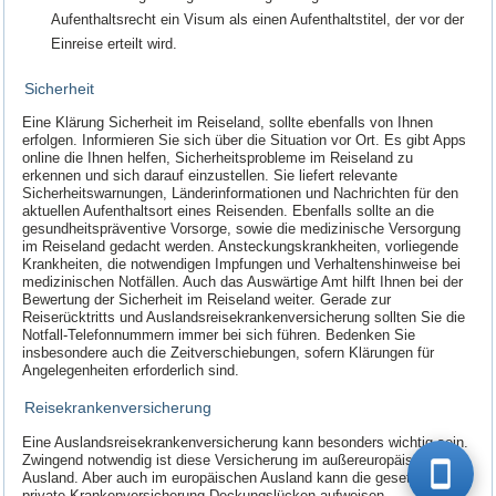
Aufenthaltsrecht ein Visum als einen Aufenthaltstitel, der vor der
Einreise erteilt wird.
Sicherheit
Eine Klärung Sicherheit im Reiseland, sollte ebenfalls von Ihnen
erfolgen. Informieren Sie sich über die Situation vor Ort. Es gibt Apps
online die Ihnen helfen, Sicherheitsprobleme im Reiseland zu
erkennen und sich darauf einzustellen. Sie liefert relevante
Sicherheitswarnungen, Länderinformationen und Nachrichten für den
aktuellen Aufenthaltsort eines Reisenden. Ebenfalls sollte an die
gesundheitspräventive Vorsorge, sowie die medizinische Versorgung
im Reiseland gedacht werden. Ansteckungskrankheiten, vorliegende
Krankheiten, die notwendigen Impfungen und Verhaltenshinweise bei
medizinischen Notfällen. Auch das Auswärtige Amt hilft Ihnen bei der
Bewertung der Sicherheit im Reiseland weiter. Gerade zur
Reiserücktritts und Auslandsreisekrankenversicherung sollten Sie die
Notfall-Telefonnummern immer bei sich führen. Bedenken Sie
insbesondere auch die Zeitverschiebungen, sofern Klärungen für
Angelegenheiten erforderlich sind.
Reisekrankenversicherung
Eine Auslandsreisekrankenversicherung kann besonders wichtig sein.
Zwingend notwendig ist diese Versicherung im außereuropäischen
Ausland. Aber auch im europäischen Ausland kann die gesetzlich oder
private Krankenversicherung Deckungslücken aufweisen,