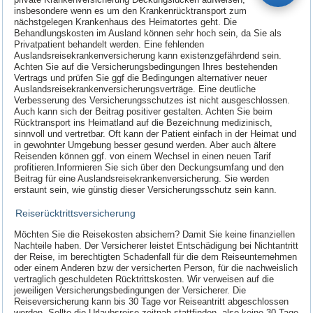
insbesondere wenn es um den Krankenrücktransport zum
nächstgelegen Krankenhaus des Heimatortes geht. Die
Behandlungskosten im Ausland können sehr hoch sein, da Sie als
Privatpatient behandelt werden. Eine fehlenden
Auslandsreisekrankenversicherung kann existenzgefährdend sein.
Achten Sie auf die Versicherungsbedingungen Ihres bestehenden
Vertrags und prüfen Sie ggf die Bedingungen alternativer neuer
Auslandsreisekrankenversicherungsverträge. Eine deutliche
Verbesserung des Versicherungsschutzes ist nicht ausgeschlossen.
Auch kann sich der Beitrag positiver gestalten. Achten Sie beim
Rücktransport ins Heimatland auf die Bezeichnung medizinisch,
sinnvoll und vertretbar. Oft kann der Patient einfach in der Heimat und
in gewohnter Umgebung besser gesund werden. Aber auch ältere
Reisenden können ggf. von einem Wechsel in einen neuen Tarif
profitieren.Informieren Sie sich über den Deckungsumfang und den
Beitrag für eine Auslandsreisekrankenversicherung. Sie werden
erstaunt sein, wie günstig dieser Versicherungsschutz sein kann.
Reiserücktrittsversicherung
Möchten Sie die Reisekosten absichern? Damit Sie keine finanziellen
Nachteile haben. Der Versicherer leistet Entschädigung bei Nichtantritt
der Reise, im berechtigten Schadenfall für die dem Reiseunternehmen
oder einem Anderen bzw der versicherten Person, für die nachweislich
vertraglich geschuldeten Rücktrittskosten. Wir verweisen auf die
jeweiligen Versicherungsbedingungen der Versicherer. Die
Reiseversicherung kann bis 30 Tage vor Reiseantritt abgeschlossen
werden. Sollte die Urlaubsreise zeitnah stattfinden, also keine 30 Tage