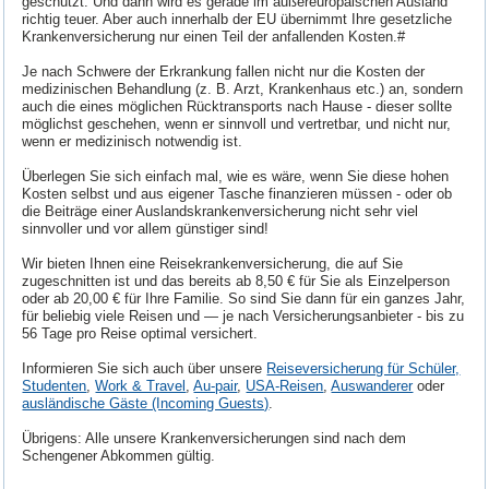
geschützt. Und dann wird es gerade im außereuropäischen Ausland
richtig teuer. Aber auch innerhalb der EU übernimmt Ihre gesetzliche
Krankenversicherung nur einen Teil der anfallenden Kosten.#
Je nach Schwere der Erkrankung fallen nicht nur die Kosten der
medizinischen Behandlung (z. B. Arzt, Krankenhaus etc.) an, sondern
auch die eines möglichen Rücktransports nach Hause - dieser sollte
möglichst geschehen, wenn er sinnvoll und vertretbar, und nicht nur,
wenn er medizinisch notwendig ist.
Überlegen Sie sich einfach mal, wie es wäre, wenn Sie diese hohen
Kosten selbst und aus eigener Tasche finanzieren müssen - oder ob
die Beiträge einer Auslandskrankenversicherung nicht sehr viel
sinnvoller und vor allem günstiger sind!
Wir bieten Ihnen eine Reisekrankenversicherung, die auf Sie
zugeschnitten ist und das bereits ab 8,50 € für Sie als Einzelperson
oder ab 20,00 € für Ihre Familie. So sind Sie dann für ein ganzes Jahr,
für beliebig viele Reisen und — je nach Versicherungsanbieter - bis zu
56 Tage pro Reise optimal versichert.
Informieren Sie sich auch über unsere
Reiseversicherung für Schüler,
Studenten
,
Work & Travel
,
Au-pair
,
USA-Reisen
,
Auswanderer
oder
ausländische Gäste (Incoming Guests)
.
Übrigens: Alle unsere Krankenversicherungen sind nach dem
Schengener Abkommen gültig.