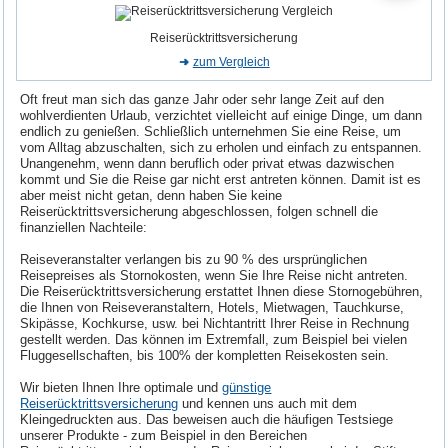
Reiserücktrittsversicherung
zum Vergleich
Oft freut man sich das ganze Jahr oder sehr lange Zeit auf den
wohlverdienten Urlaub, verzichtet vielleicht auf einige Dinge, um dann
endlich zu genießen. Schließlich unternehmen Sie eine Reise, um
vom Alltag abzuschalten, sich zu erholen und einfach zu entspannen.
Unangenehm, wenn dann beruflich oder privat etwas dazwischen
kommt und Sie die Reise gar nicht erst antreten können. Damit ist es
aber meist nicht getan, denn haben Sie keine
Reiserücktrittsversicherung abgeschlossen, folgen schnell die
finanziellen Nachteile:
Reiseveranstalter verlangen bis zu 90 % des ursprünglichen
Reisepreises als Stornokosten, wenn Sie Ihre Reise nicht antreten.
Die Reiserücktrittsversicherung erstattet Ihnen diese Stornogebühren,
die Ihnen von Reiseveranstaltern, Hotels, Mietwagen, Tauchkurse,
Skipässe, Kochkurse, usw. bei Nichtantritt Ihrer Reise in Rechnung
gestellt werden. Das können im Extremfall, zum Beispiel bei vielen
Fluggesellschaften, bis 100% der kompletten Reisekosten sein.
Wir bieten Ihnen Ihre optimale und
günstige
Reiserücktrittsversicherung
und kennen uns auch mit dem
Kleingedruckten aus. Das beweisen auch die häufigen Testsiege
unserer Produkte - zum Beispiel in den Bereichen