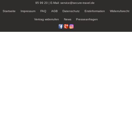
95 99 20 | E-Mail: service@secure-travel.de
Startseite
Impressum
FAQ
AGB
Datenschutz
Erstinformation
Widerrufsrecht
Vertrag widerrufen
News
Presseanfragen