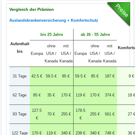
Vergleich der Prämien
Auslandskrankenversicherung + Komfortschutz
bis 25 Jahre
ab 26 - 55 Jahre
Aufenthalt
ohne
mit
ohne
mit
Komforts
bis
Europa
USA /
USA /
Europa
USA /
USA /
Kanada
Kanada
Kanada
Kanada
31 Tage
42.5 €
59.5 €
85 €
59.5 €
85 €
187 €
9 €
62 Tage
85 €
35 €
170 €
119 €
170 €
374 €
18 
127.5
178.5
93 Tage
70 €
255 €
255 €
561 €
27 
€
€
122 Tage
170 €
119 €
340 €
238 €
340 €
748 €
36 