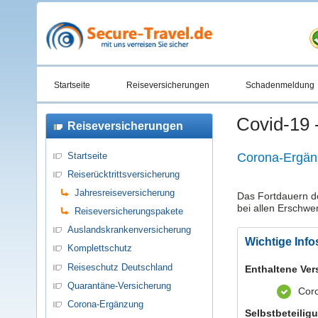
Startseite
Reiseversicherungen
Schadenmeldung
Covid-19 
Reiseversicherungen
Corona-Ergänz
Startseite
Reiserücktrittsversicherung
Jahresreiseversicherung
Das Fortdauern de
bei allen Erschwe
Reiseversicherungspakete
Auslandskrankenversicherung
Wichtige Info
Komplettschutz
Reiseschutz Deutschland
Enthaltene Ver
Quarantäne-Versicherung
Cor
Corona-Ergänzung
Selbstbeteilig