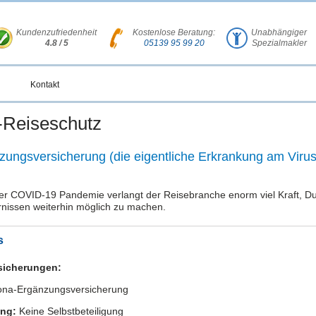
Kundenzufriedenheit
Kostenlose Beratung:
Unabhängiger
4.8 / 5
05139 95 99 20
Spezialmakler
Kontakt
-Reiseschutz
ungsversicherung (die eigentliche Erkrankung am Virus
r COVID-19 Pandemie verlangt der Reisebranche enorm viel Kraft, Durc
rnissen weiterhin möglich zu machen.
s
sicherungen:
ona-Ergänzungsversicherung
ung:
Keine Selbstbeteiligung