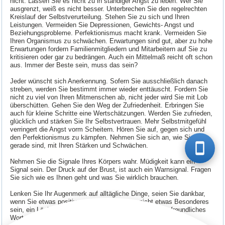
nicht. Lassen Sie es nicht zu in ständiger Angst zu leben. Wer Sie
ausgrenzt, weiß es nicht besser. Unterbrechen Sie den regelrechten
Kreislauf der Selbstverurteilung. Stehen Sie zu sich und Ihren
Leistungen. Vermeiden Sie Depressionen, Gewichts- Angst und
Beziehungsprobleme. Perfektionismus macht krank. Vermeiden Sie
Ihren Organismus zu schwächen. Erwartungen sind gut, aber zu hohe
Erwartungen fordern Familienmitgliedern und Mitarbeitern auf Sie zu
kritisieren oder gar zu bedrängen. Auch ein Mittelmaß reicht oft schon
aus. Immer der Beste sein, muss das sein?
Jeder wünscht sich Anerkennung. Sofern Sie ausschließlich danach
streben, werden Sie bestimmt immer wieder enttäuscht. Fordern Sie
nicht zu viel von Ihren Mitmenschen ab, nicht jeder wird Sie mit Lob
überschütten. Gehen Sie den Weg der Zufriedenheit. Erbringen Sie
auch für kleine Schritte eine Wertschätzungen. Werden Sie zufrieden,
glücklich und stärken Sie Ihr Selbstvertrauen. Mehr Selbstmitgefühl
verringert die Angst vorm Scheitern. Hören Sie auf, gegen sich und
den Perfektionismus zu kämpfen. Nehmen Sie sich an, wie Sie
gerade sind, mit Ihren Stärken und Schwächen.
Nehmen Sie die Signale Ihres Körpers wahr. Müdigkeit kann ein
Signal sein. Der Druck auf der Brust, ist auch ein Warnsignal. Fragen
Sie sich wie es Ihnen geht und was Sie wirklich brauchen.
Lenken Sie Ihr Augenmerk auf alltägliche Dinge, seien Sie dankbar,
wenn Sie etwas positives erleben. Es muss nicht etwas Besonderes
sein, ein Lächeln, eine nette Geste und einfach nur ein freundliches
Wort. Versuchen Sie zufrieden und erfüllt zu werden.