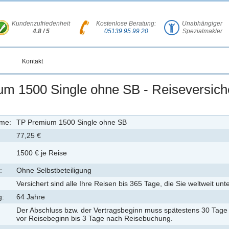
Kundenzufriedenheit
Kostenlose Beratung:
Unabhängiger
4.8 / 5
05139 95 99 20
Spezialmakler
Kontakt
m 1500 Single ohne SB - Reiseversich
ame:
TP Premium 1500 Single ohne SB
77,25 €
1500 € je Reise
:
Ohne Selbstbeteiligung
Versichert sind alle Ihre Reisen bis 365 Tage, die Sie weltweit un
g:
64 Jahre
Der Abschluss bzw. der Vertragsbeginn muss spätestens 30 Tage
vor Reisebeginn bis 3 Tage nach Reisebuchung.