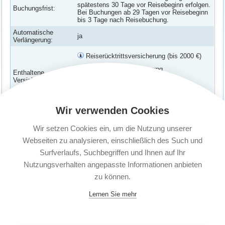
spätestens 30 Tage vor Reisebeginn erfolgen.
Buchungsfrist:
Bei Buchungen ab 29 Tagen vor Reisebeginn
bis 3 Tage nach Reisebuchung.
Automatische
ja
Verlängerung:
Reiserücktrittsversicherung (bis 2000 €)
Reiseabbruchversicherung
Enthaltene
Versicherungen:
Verspätungs-Schutz
Corona Erkrankung abgesichert
Wir verwenden Cookies
Versicherte
Paar: Zwei Erwachsene (unabhängig vom
Personen:
Wohnsitz)
Wir setzen Cookies ein, um die Nutzung unserer
Kündigungsfrist:
1 Monat vor Ablauf
Webseiten zu analysieren, einschließlich des Such und
Surfverlaufs, Suchbegriffen und Ihnen auf Ihr
Nutzungsverhalten angepasste Informationen anbieten
zu können.
Lernen Sie mehr