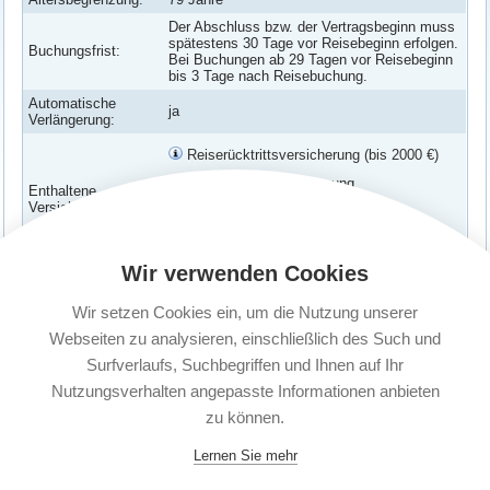
Der Abschluss bzw. der Vertragsbeginn muss
spätestens 30 Tage vor Reisebeginn erfolgen.
Buchungsfrist:
Bei Buchungen ab 29 Tagen vor Reisebeginn
bis 3 Tage nach Reisebuchung.
Automatische
ja
Verlängerung:
Reiserücktrittsversicherung (bis 2000 €)
Reiseabbruchversicherung
Enthaltene
Versicherungen:
Verspätungs-Schutz
Corona Erkrankung abgesichert
Wir verwenden Cookies
Versicherte
Paar: Zwei Erwachsene (unabhängig vom
Personen:
Wohnsitz)
Wir setzen Cookies ein, um die Nutzung unserer
Kündigungsfrist:
1 Monat vor Ablauf
Webseiten zu analysieren, einschließlich des Such und
Surfverlaufs, Suchbegriffen und Ihnen auf Ihr
Nutzungsverhalten angepasste Informationen anbieten
zu können.
Lernen Sie mehr