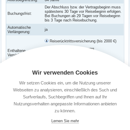
Der Abschluss bzw. der Vertragsbeginn muss
spätestens 30 Tage vor Reisebeginn erfolgen.
Buchungsfrist:
Bei Buchungen ab 29 Tagen vor Reisebeginn
bis 3 Tage nach Reisebuchung.
Automatische
ja
Verlängerung:
Reiserücktrittsversicherung (bis 2000 €)
Reiseabbruchversicherung
Enthaltene
Versicherungen:
Verspätungs-Schutz
Corona Erkrankung abgesichert
Wir verwenden Cookies
Versicherte
Versichert ist der Versicherungsnehmer.
Personen:
Wir setzen Cookies ein, um die Nutzung unserer
Kündigungsfrist:
1 Monat vor Ablauf
Webseiten zu analysieren, einschließlich des Such und
Surfverlaufs, Suchbegriffen und Ihnen auf Ihr
Nutzungsverhalten angepasste Informationen anbieten
zu können.
Lernen Sie mehr