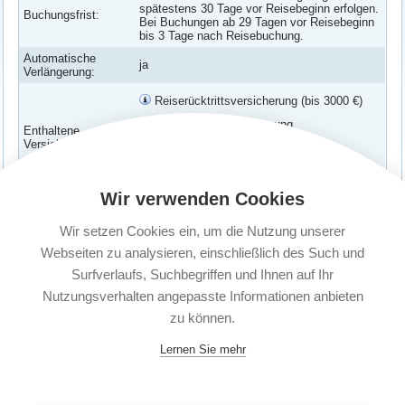
spätestens 30 Tage vor Reisebeginn erfolgen.
Buchungsfrist:
Bei Buchungen ab 29 Tagen vor Reisebeginn
bis 3 Tage nach Reisebuchung.
Automatische
ja
Verlängerung:
Reiserücktrittsversicherung (bis 3000 €)
Reiseabbruchversicherung
Enthaltene
Versicherungen:
Verspätungs-Schutz
Corona Erkrankung abgesichert
Wir verwenden Cookies
Versicherte
Paar: Zwei Erwachsene (unabhängig vom
Personen:
Wohnsitz)
Wir setzen Cookies ein, um die Nutzung unserer
Kündigungsfrist:
1 Monat vor Ablauf
Webseiten zu analysieren, einschließlich des Such und
Surfverlaufs, Suchbegriffen und Ihnen auf Ihr
Nutzungsverhalten angepasste Informationen anbieten
zu können.
Lernen Sie mehr