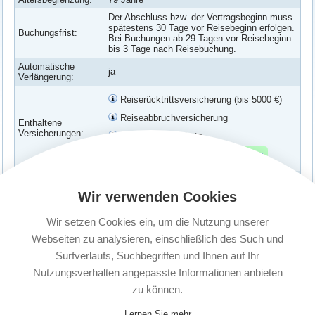
Der Abschluss bzw. der Vertragsbeginn muss
spätestens 30 Tage vor Reisebeginn erfolgen.
Buchungsfrist:
Bei Buchungen ab 29 Tagen vor Reisebeginn
bis 3 Tage nach Reisebuchung.
Automatische
ja
Verlängerung:
Reiserücktrittsversicherung (bis 5000 €)
Reiseabbruchversicherung
Enthaltene
Versicherungen:
Verspätungs-Schutz
Corona Erkrankung abgesichert
Familie: Bis zu zwei Erwachsene und in der
Versicherte
Versicherungspolice genannte Kinder bis zur
Wir verwenden Cookies
Personen:
Vollendung des 25. Lebensjahres. Es muss
kein gemeinsamer Wohnsitz vorliegen.
Wir setzen Cookies ein, um die Nutzung unserer
Kündigungsfrist:
1 Monat vor Ablauf
Webseiten zu analysieren, einschließlich des Such und
Surfverlaufs, Suchbegriffen und Ihnen auf Ihr
Nutzungsverhalten angepasste Informationen anbieten
zu können.
Lernen Sie mehr