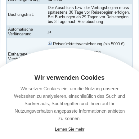
Der Abschluss bzw. der Vertragsbeginn muss
spätestens 30 Tage vor Reisebeginn erfolgen.
Buchungsfrist:
Bei Buchungen ab 29 Tagen vor Reisebeginn
bis 3 Tage nach Reisebuchung.
Automatische
ja
Verlängerung:
Reiserücktrittsversicherung (bis 5000 €)
Reiseabbruchversicherung
Enthaltene
Versicherungen:
Verspätungs-Schutz
Corona Erkrankung abgesichert
Wir verwenden Cookies
Versicherte
Paar: Zwei Erwachsene (unabhängig vom
Personen:
Wohnsitz)
Wir setzen Cookies ein, um die Nutzung unserer
Kündigungsfrist:
1 Monat vor Ablauf
Webseiten zu analysieren, einschließlich des Such und
Surfverlaufs, Suchbegriffen und Ihnen auf Ihr
Nutzungsverhalten angepasste Informationen anbieten
zu können.
Lernen Sie mehr