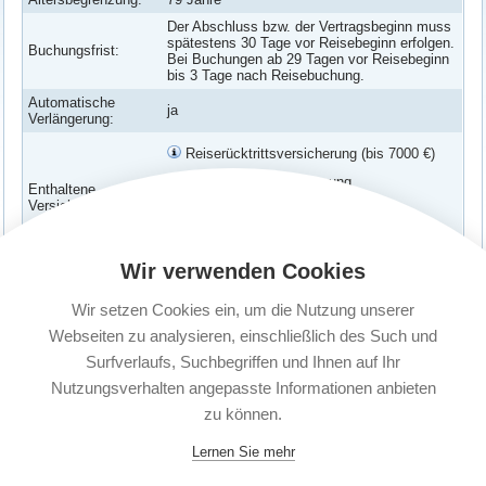
Der Abschluss bzw. der Vertragsbeginn muss
spätestens 30 Tage vor Reisebeginn erfolgen.
Buchungsfrist:
Bei Buchungen ab 29 Tagen vor Reisebeginn
bis 3 Tage nach Reisebuchung.
Automatische
ja
Verlängerung:
Reiserücktrittsversicherung (bis 7000 €)
Reiseabbruchversicherung
Enthaltene
Versicherungen:
Verspätungs-Schutz
Corona Erkrankung abgesichert
Wir verwenden Cookies
Versicherte
Paar: Zwei Erwachsene (unabhängig vom
Personen:
Wohnsitz)
Wir setzen Cookies ein, um die Nutzung unserer
Kündigungsfrist:
1 Monat vor Ablauf
Webseiten zu analysieren, einschließlich des Such und
Surfverlaufs, Suchbegriffen und Ihnen auf Ihr
Nutzungsverhalten angepasste Informationen anbieten
zu können.
Lernen Sie mehr