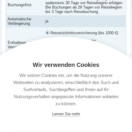
spätestens 30 Tage vor Reisebeginn erfolgen.
Buchungsfrist:
Bei Buchungen ab 29 Tagen vor Reisebeginn
bis 3 Tage nach Reisebuchung.
Automatische
ja
Verlängerung:
Reiserücktrittsversicherung (bis 1000 €)
Reiseabbruchversicherung
Enthaltene
Versicherungen:
Verspätungs-Schutz
Corona Erkrankung abgesichert
Wir verwenden Cookies
Versicherte
Paar: Zwei Erwachsene (unabhängig vom
Personen:
Wohnsitz)
Wir setzen Cookies ein, um die Nutzung unserer
Kündigungsfrist:
1 Monat vor Ablauf
Webseiten zu analysieren, einschließlich des Such und
Surfverlaufs, Suchbegriffen und Ihnen auf Ihr
Nutzungsverhalten angepasste Informationen anbieten
zu können.
Lernen Sie mehr