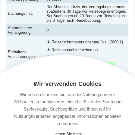
Der Abschluss bzw. der Vertragsbeginn muss
spätestens 30 Tage vor Reisebeginn erfolgen.
Buchungsfrist:
Bei Buchungen ab 29 Tagen vor Reisebeginn
bis 3 Tage nach Reisebuchung.
Automatische
ja
Verlängerung:
Reiserücktrittsversicherung (bis 12000 €)
Reiseabbruchversicherung
Enthaltene
Versicherungen:
Verspätungs-Schutz
Corona Erkrankung abgesichert
Familie: Bis zu zwei Erwachsene und in der
Versicherte
Versicherungspolice genannte Kinder bis zur
Wir verwenden Cookies
Personen:
Vollendung des 25. Lebensjahres. Es muss
kein gemeinsamer Wohnsitz vorliegen.
Wir setzen Cookies ein, um die Nutzung unserer
Kündigungsfrist:
1 Monat vor Ablauf
Webseiten zu analysieren, einschließlich des Such und
Surfverlaufs, Suchbegriffen und Ihnen auf Ihr
Nutzungsverhalten angepasste Informationen anbieten
zu können.
Lernen Sie mehr