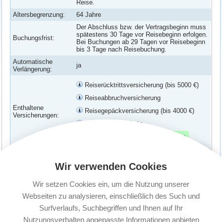
Reise.
Altersbegrenzung:
64 Jahre
Der Abschluss bzw. der Vertragsbeginn muss
spätestens 30 Tage vor Reisebeginn erfolgen.
Buchungsfrist:
Bei Buchungen ab 29 Tagen vor Reisebeginn
bis 3 Tage nach Reisebuchung.
Automatische
ja
Verlängerung:
Reiserücktrittsversicherung (bis 5000 €)
Reiseabbruchversicherung
Enthaltene
Reisegepäckversicherung (bis 4000 €)
Versicherungen:
Verspätungs-Schutz
Corona Erkrankung abgesichert
Familie: Bis zu zwei Erwachsene und in der
Versicherte
Versicherungspolice genannte Kinder bis zur
Wir verwenden Cookies
Personen:
Vollendung des 25. Lebensjahres. Es muss
kein gemeinsamer Wohnsitz vorliegen.
Wir setzen Cookies ein, um die Nutzung unserer
Kündigungsfrist:
1 Monat vor Ablauf
Webseiten zu analysieren, einschließlich des Such und
Surfverlaufs, Suchbegriffen und Ihnen auf Ihr
Nutzungsverhalten angepasste Informationen anbieten