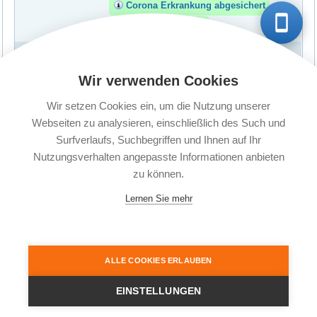
Corona Erkrankung abgesichert
Quarantäneschutz
Im Familientarif sind eine oder zwei
erwachsene Personen versichert. Es sind
zusätzlich bis zu sieben Personen unter 28
Versicherte
Wir verwenden Cookies
Jahren als Kinder mitversichert. Personen mit
Personen:
einer anerkannten Behinderung können Sie
unabhängig vom Alter als Kinder
Wir setzen Cookies ein, um die Nutzung unserer
mitversichern.
Webseiten zu analysieren, einschließlich des Such und
Surfverlaufs, Suchbegriffen und Ihnen auf Ihr
Nutzungsverhalten angepasste Informationen anbieten
zu können.
Lernen Sie mehr
© 2004 - 2026 Secure Travel Reiseversicherungen |
Reiseschutz Plus GmbH
| Telefon: 05139
ALLE COOKIES ERLAUBEN
95 99 20 | E-Mail: service@secure-travel.de
Startseite
Impressum
FAQ
AGB
Datenschutz
Erstinformation
Widerrufsrecht
EINSTELLUNGEN
Vertrag widerrufen
News
Presseanfragen