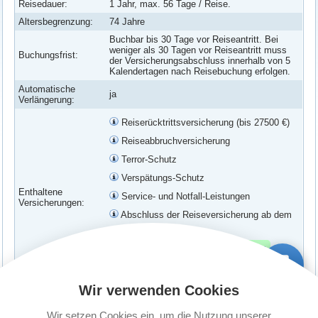
Reisedauer:
1 Jahr, max. 56 Tage / Reise.
Altersbegrenzung:
74 Jahre
Buchbar bis 30 Tage vor Reiseantritt. Bei
weniger als 30 Tagen vor Reiseantritt muss
Buchungsfrist:
der Versicherungsabschluss innerhalb von 5
Kalendertagen nach Reisebuchung erfolgen.
Automatische
ja
Verlängerung:
Reiserücktrittsversicherung (bis 27500 €)
Reiseabbruchversicherung
Terror-Schutz
Verspätungs-Schutz
Enthaltene
Service- und Notfall-Leistungen
Versicherungen:
Abschluss der Reiseversicherung ab dem
7. Oktober 2023
Corona Erkrankung abgesichert
Quarantäneschutz
Wir verwenden Cookies
Versicherte
Versichert sind zwei Personen mit Wohnsitz
Personen:
in Deutschland.
Wir setzen Cookies ein, um die Nutzung unserer