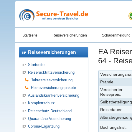
Startseite
Reiseversicherungen
Schadenmeldung
EA Reiser
Reiseversicherungen
64 - Reis
Startseite
Reiserücktrittsversicherung
Versicherungsn
Jahresreiseversicherung
Prämie:
Reiseversicherungspakete
Versicherter
Reisepreis:
Auslandskrankenversicherung
Selbstbeteiligung
Komplettschutz
Reisedauer:
Reiseschutz Deutschland
Altersbegrenzun
Quarantäne-Versicherung
Corona-Ergänzung
Buchungsfrist: