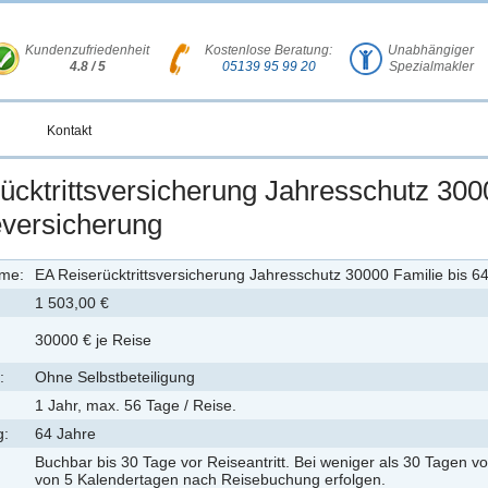
Kundenzufriedenheit
Kostenlose Beratung:
Unabhängiger
4.8 / 5
05139 95 99 20
Spezialmakler
Kontakt
ücktrittsversicherung Jahresschutz 300
eversicherung
ame:
EA Reiserücktrittsversicherung Jahresschutz 30000 Familie bis 6
1 503,00 €
30000 € je Reise
:
Ohne Selbstbeteiligung
1 Jahr, max. 56 Tage / Reise.
g:
64 Jahre
Buchbar bis 30 Tage vor Reiseantritt. Bei weniger als 30 Tagen v
von 5 Kalendertagen nach Reisebuchung erfolgen.