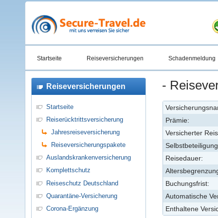
Startseite
Reiseversicherungen
Schadenmeldung
- Reiseve
Reiseversicherungen
Startseite
Versicherungsn
Reiserücktrittsversicherung
Prämie:
Jahresreiseversicherung
Versicherter Reis
Reiseversicherungspakete
Selbstbeteiligung
Auslandskrankenversicherung
Reisedauer:
Komplettschutz
Altersbegrenzun
Reiseschutz Deutschland
Buchungsfrist:
Quarantäne-Versicherung
Automatische Ve
Corona-Ergänzung
Enthaltene Versi