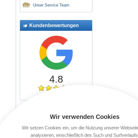
Unser Service Team
Kundenbewertungen
4.8
323 Bewertungen
Neuigkeiten
Wir verwenden Cookies
Versicherungsschutz für
Wir setzen Cookies ein, um die Nutzung unserer Webseit
Schüler- und Jugendreisen
analysieren, einschließlich des Such und Surfverlaufs