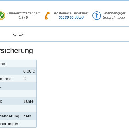
Kundenzufriedenheit
Kostenlose Beratung:
Unabhängiger
4.8 / 5
05139 95 99 20
Spezialmakler
Kontakt
rsicherung
ame:
0,00 €
epreis:
€
:
g:
Jahre
rlängerung:
nein
cherungen: