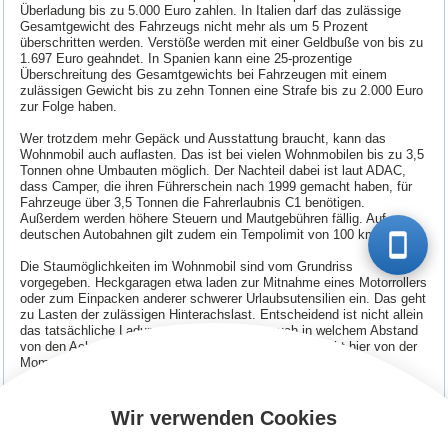
Überladung bis zu 5.000 Euro zahlen. In Italien darf das zulässige
Gesamtgewicht des Fahrzeugs nicht mehr als um 5 Prozent
überschritten werden. Verstöße werden mit einer Geldbuße von bis zu
1.697 Euro geahndet. In Spanien kann eine 25-prozentige
Überschreitung des Gesamtgewichts bei Fahrzeugen mit einem
zulässigen Gewicht bis zu zehn Tonnen eine Strafe bis zu 2.000 Euro
zur Folge haben.
Wer trotzdem mehr Gepäck und Ausstattung braucht, kann das
Wohnmobil auch auflasten. Das ist bei vielen Wohnmobilen bis zu 3,5
Tonnen ohne Umbauten möglich. Der Nachteil dabei ist laut ADAC,
dass Camper, die ihren Führerschein nach 1999 gemacht haben, für
Fahrzeuge über 3,5 Tonnen die Fahrerlaubnis C1 benötigen.
Außerdem werden höhere Steuern und Mautgebühren fällig. Auf
deutschen Autobahnen gilt zudem ein Tempolimit von 100 km/h.
Die Staumöglichkeiten im Wohnmobil sind vom Grundriss
vorgegeben. Heckgaragen etwa laden zur Mitnahme eines Motorrollers
oder zum Einpacken anderer schwerer Urlaubsutensilien ein. Das geht
zu Lasten der zulässigen Hinterachslast. Entscheidend ist nicht allein
das tatsächliche Ladungsgewicht, sondern auch in welchem Abstand
von den Achsen es verstaut wird. Der Fachmann spricht hier von der
Momentenwirkung.
Gerne versuchen wir Ihnen wöchentlich einen Newsletter zur
Verfügung zu stellen. Immer wieder über neue Themen zu berichten,
Wir verwenden Cookies
stellt uns vor eine große Aufgabe. Wir sind dankbar, dass wir auch hin
und wieder einen Text aus einem Newsletter unserer