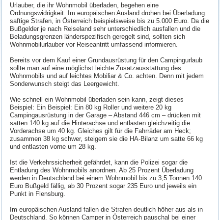
Urlauber, die ihr Wohnmobil überladen, begehen eine
Ordnungswidrigkeit. Im europäischen Ausland drohen bei Überladung
saftige Strafen, in Österreich beispielsweise bis zu 5.000 Euro. Da die
Bußgelder je nach Reiseland sehr unterschiedlich ausfallen und die
Beladungsgrenzen länderspezifisch geregelt sind, sollten sich
Wohnmobilurlauber vor Reiseantritt umfassend informieren.
Bereits vor dem Kauf einer Grundausrüstung für den Campingurlaub
sollte man auf eine möglichst leichte Zusatzausstattung des
Wohnmobils und auf leichtes Mobiliar & Co. achten. Denn mit jedem
Sonderwunsch steigt das Leergewicht.
Wie schnell ein Wohnmobil überladen sein kann, zeigt dieses
Beispiel: Ein Beispiel: Ein 80 kg Roller und weitere 20 kg
Campingausrüstung in der Garage – Abstand 446 cm – drücken mit
satten 140 kg auf die Hinterachse und entlasten gleichzeitig die
Vorderachse um 40 kg. Gleiches gilt für die Fahrräder am Heck;
zusammen 38 kg schwer, steigern sie die HA-Bilanz um satte 66 kg
und entlasten vorne um 28 kg.
Ist die Verkehrssicherheit gefährdet, kann die Polizei sogar die
Entladung des Wohnmobils anordnen. Ab 25 Prozent Überladung
werden in Deutschland bei einem Wohnmobil bis zu 3,5 Tonnen 140
Euro Bußgeld fällig, ab 30 Prozent sogar 235 Euro und jeweils ein
Punkt in Flensburg.
Im europäischen Ausland fallen die Strafen deutlich höher aus als in
Deutschland. So können Camper in Österreich pauschal bei einer