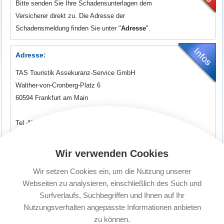
Bitte senden Sie Ihre Schadensunterlagen dem
Versicherer direkt zu. Die Adresse der
Schadensmeldung finden Sie unter "
Adresse
".
Adresse:
TAS Touristik Assekuranz-Service GmbH
Walther-von-Cronberg-Platz 6
60594 Frankfurt am Main
Tel.-Nr.: +49 (0) 69 / 60 50 8 - 73
E-Mail:
leistungsabteilung@tas-service.de
Wir verwenden Cookies
24-Stunden-Notfallnummer: +49 621 68 13 186 (gilt nur für Verträge
Wir setzen Cookies ein, um die Nutzung unserer
inkl. Auslandsreisekrankenversicherung
)
Webseiten zu analysieren, einschließlich des Such und
Surfverlaufs, Suchbegriffen und Ihnen auf Ihr
Formulare für Schadensmeldung:
Nutzungsverhalten angepasste Informationen anbieten
Versicherungsfall Reiserücktritt/Reiseabbruch:
PDF Dokument
zu können.