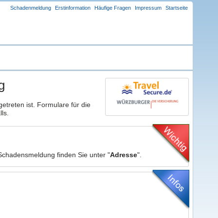
Schadenmeldung
Erstinformation
Häufige Fragen
Impressum
Startseite
g
getreten ist. Formulare für die
ls.
 Schadensmeldung finden Sie unter "
Adresse
".