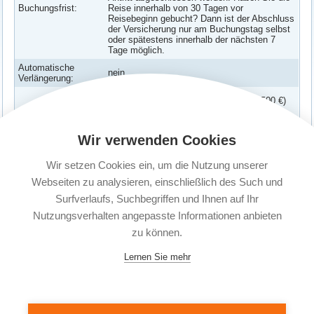
Buchungsfrist:
Reise innerhalb von 30 Tagen vor
Reisebeginn gebucht? Dann ist der Abschluss
der Versicherung nur am Buchungstag selbst
oder spätestens innerhalb der nächsten 7
Tage möglich.
Automatische
nein
Verlängerung:
Reiserücktrittsversicherung (bis 10500 €)
Enthaltene
Reiseabbruchversicherung
Versicherungen:
Wir verwenden Cookies
Corona Erkrankung abgesichert
Versicherte
Wir setzen Cookies ein, um die Nutzung unserer
Es kann 1 Person versichert werden.
Personen:
Webseiten zu analysieren, einschließlich des Such und
Surfverlaufs, Suchbegriffen und Ihnen auf Ihr
Nutzungsverhalten angepasste Informationen anbieten
zu können.
Lernen Sie mehr
© 2004 - 2026 Secure Travel Reiseversicherungen |
Reiseschutz Plus GmbH
| Telefon: 05139