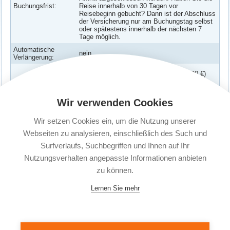
Buchungsfrist:
Reise innerhalb von 30 Tagen vor
Reisebeginn gebucht? Dann ist der Abschluss
der Versicherung nur am Buchungstag selbst
oder spätestens innerhalb der nächsten 7
Tage möglich.
Automatische
nein
Verlängerung:
Reiserücktrittsversicherung (bis 3000 €)
Enthaltene
Reiseabbruchversicherung
Versicherungen:
Wir verwenden Cookies
Corona Erkrankung abgesichert
Versicherte
Wir setzen Cookies ein, um die Nutzung unserer
Es kann 1 Person versichert werden.
Personen:
Webseiten zu analysieren, einschließlich des Such und
Surfverlaufs, Suchbegriffen und Ihnen auf Ihr
Nutzungsverhalten angepasste Informationen anbieten
zu können.
Lernen Sie mehr
© 2004 - 2026 Secure Travel Reiseversicherungen |
Reiseschutz Plus GmbH
| Telefon: 05139