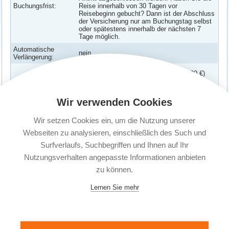
Buchungsfrist:
Reise innerhalb von 30 Tagen vor
Reisebeginn gebucht? Dann ist der Abschluss
der Versicherung nur am Buchungstag selbst
oder spätestens innerhalb der nächsten 7
Tage möglich.
Automatische
nein
Verlängerung:
Reiserücktrittsversicherung (bis 9000 €)
Enthaltene
Reiseabbruchversicherung
Versicherungen:
Wir verwenden Cookies
Corona Erkrankung abgesichert
Versicherte
Wir setzen Cookies ein, um die Nutzung unserer
Es kann 1 Person versichert werden.
Personen:
Webseiten zu analysieren, einschließlich des Such und
Surfverlaufs, Suchbegriffen und Ihnen auf Ihr
Nutzungsverhalten angepasste Informationen anbieten
zu können.
Lernen Sie mehr
© 2004 - 2026 Secure Travel Reiseversicherungen |
Reiseschutz Plus GmbH
| Telefon: 05139