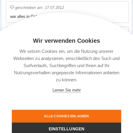
geschrieben am: 17.07.2012
war alles in Ordnung
geschrieben am: 17.07.2012
Wir verwenden Cookies
bisher alles o.k.
Wir setzen Cookies ein, um die Nutzung unserer
Webseiten zu analysieren, einschließlich des Such und
geschrieben am: 17.07.2012
Surfverlaufs, Suchbegriffen und Ihnen auf Ihr
Alles ging schnell u. einfach. Danke. Ich hoffe, dass es auch so
in einem Versicherungfall funktioniert. Oder besser kein Ernstfall
Nutzungsverhalten angepasste Informationen anbieten
zu können.
Anfang
Zurück
...
174
175
176
177
Lernen Sie mehr
Seiten: 177
© 2004 - 2026 Secure Travel Reiseversicherungen |
Reiseschutz Plus GmbH
| Telefon: 05139
ALLE COOKIES ERLAUBEN
95 99 20 | E-Mail: service@secure-travel.de
Startseite
Impressum
FAQ
AGB
Datenschutz
Erstinformation
Widerrufsrecht
EINSTELLUNGEN