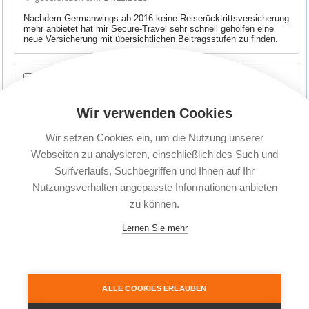
Nachdem Germanwings ab 2016 keine Reiserücktrittsversicherung
mehr anbietet hat mir Secure-Travel sehr schnell geholfen eine
neue Versicherung mit übersichtlichen Beitragsstufen zu finden.
geschrieben am: 14.11.2015
Uns hat das Gesamtpaket und der Preis gefallen.Wie es im
Schadensfall aussieht kann mann jetzt noch nicht beurteilen.
Wir verwenden Cookies
Wir setzen Cookies ein, um die Nutzung unserer
geschrieben am: 13.11.2015
Webseiten zu analysieren, einschließlich des Such und
alles bestens
Surfverlaufs, Suchbegriffen und Ihnen auf Ihr
Nutzungsverhalten angepasste Informationen anbieten
Anfang
Zurück
...
55
56
57
58
59
60
zu können.
61
...
Weiter
Ende
Lernen Sie mehr
Seiten: 177
© 2004 - 2026 Secure Travel Reiseversicherungen |
Reiseschutz Plus GmbH
| Telefon: 05139
ALLE COOKIES ERLAUBEN
95 99 20 | E-Mail: service@secure-travel.de