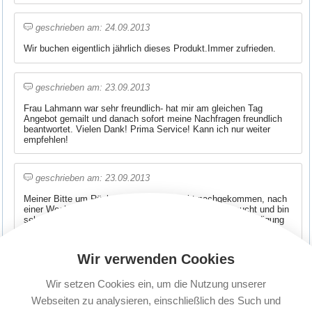
geschrieben am: 24.09.2013
Wir buchen eigentlich jährlich dieses Produkt.Immer zufrieden.
geschrieben am: 23.09.2013
Frau Lahmann war sehr freundlich- hat mir am gleichen Tag
Angebot gemailt und danach sofort meine Nachfragen freundlich
beantwortet. Vielen Dank! Prima Service! Kann ich nur weiter
empfehlen!
geschrieben am: 23.09.2013
Meiner Bitte um Rückruf wurde leider nicht nachgekommen, nach
einer Woche habe ich dann den Kontakt per Mail versucht und bin
sehr zufrieden! Freundliche, kompetente und prompte Erledigung
aller Anliegen - Herzlichen Dank! (Irene)
Wir verwenden Cookies
Antwort Service Team:
Wir setzen Cookies ein, um die Nutzung unserer
Hier können wir uns nur noch einmal entschuldigen. Die
Webseiten zu analysieren, einschließlich des Such und
Rückruffunktion war ausgefallen und wir hatten es leider etwas zu