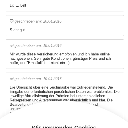
Dr. E. Lell
geschrieben am: 20.04.2016
S.ehr gut
geschrieben am: 19.04.2016
Mir wurde diese Versicherung empfohlen und ich habe online
nachgesehen. Sehr gute Konditionen, günstiger Preis und ich
hoffe, der "Ernstfall" tritt nicht ein :-)
geschrieben am: 19.04.2016
Die Übersicht über eine Suchmaske war zufriedenstellend. Die
Eingabe der erforderlichen persönlichen Daten war problemlos. Die
jeweilige Aktualisierung der Prämien bei unterschiedlichen
Reisepreisen und Altersgruppen war übersichtlich und klar. Die
Bearbeitung des Antrages gestaltete sich schnell und
unkompliziert.Die postalische Bestätigung und der
Versicherungsschein waren schon nach zwei tagen bei mir
eingegangen. Wenn eine hoffentlich nicht notwendige
Schadensregulierung ebenso problemlos erfolgen würde, wäre ich
rundum zufrieden.
Wir verwenden Cookies