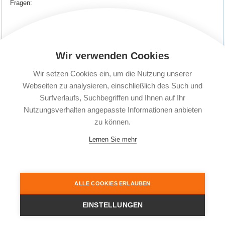
Fragen:
Wir verwenden Cookies
Was woll...
Wir setzen Cookies ein, um die Nutzung unserer
Weiter lesen
Webseiten zu analysieren, einschließlich des Such und
Surfverlaufs, Suchbegriffen und Ihnen auf Ihr
Nutzungsverhalten angepasste Informationen anbieten
Anfang
Zurück
...
10
11
12
13
14
15
zu können.
16
...
Weiter
Ende
Lernen Sie mehr
Seiten: 17
© 2004 - 2026 Secure Travel Reiseversicherungen |
Reiseschutz Plus GmbH
| Telefon: 05139
ALLE COOKIES ERLAUBEN
95 99 20 | E-Mail: service@secure-travel.de
Startseite
Impressum
FAQ
AGB
Datenschutz
Erstinformation
Widerrufsrecht
EINSTELLUNGEN
Vertrag widerrufen
News
Presseanfragen